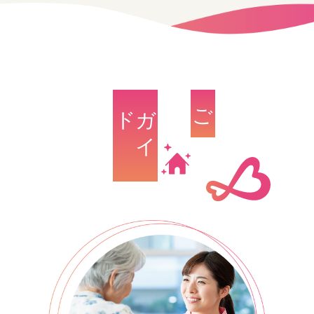
ド
ガ
イ
ご利用