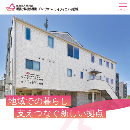
施設紹介
サービス案内
ご利用方法
よくある質問
アクセス
地域での暮らし
採用情報
支えつなぐ新しい拠点